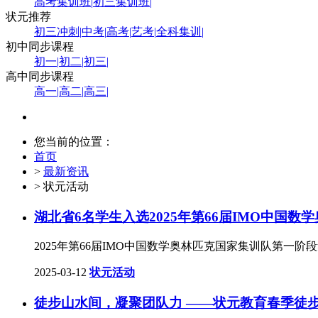
高考集训班
|
初三集训班
|
状元推荐
初三冲刺
|
中考
|
高考
|
艺考
|
全科集训
|
初中同步课程
初一
|
初二
|
初三
|
高中同步课程
高一
|
高二
|
高三
|
您当前的位置：
首页
>
最新资讯
> 状元活动
湖北省6名学生入选2025年第66届IMO中国
2025年第66届IMO中国数学奥林匹克国家集训队第一
2025-03-12
状元活动
徒步山水间，凝聚团队力 ——状元教育春季徒