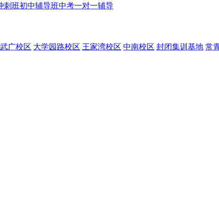
冲刺班
初中辅导班
中考一对一辅导
武广校区
大学园路校区
王家湾校区
中南校区
封闭集训基地
常