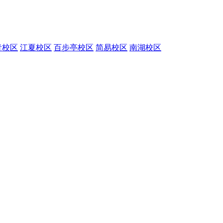
青校区
江夏校区
百步亭校区
简易校区
南湖校区