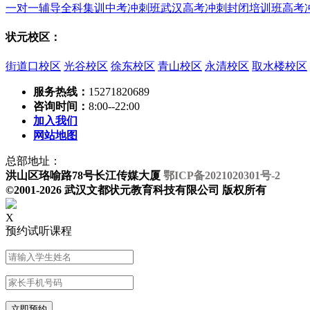
一对一辅导
全科集训
中考冲刺班
武汉高考冲刺封闭培训班
高考
状元校区：
街道口校区
光谷校区
徐东校区
青山校区
永清校区
取水楼校区
服务热线：
15271820689
咨询时间：
8:00--22:00
加入我们
网站地图
总部地址：
洪山区珞喻路78号长江传媒大厦
鄂ICP备2021020301号-2
©2001-2026 武汉文都状元教育科技有限公司 版权所有
X
预约试听课程